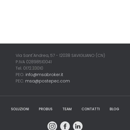
Via Sant'Andrea, 57 - 12038 SAVIGLIANO (CN)
P.IVA 02898510041
Tel. 0172.33010
PEO:
info@msabroker.it
PEC:
msa@postepec.com
SOLUZIONI
PROBUS
TEAM
CONTATTI
BLOG