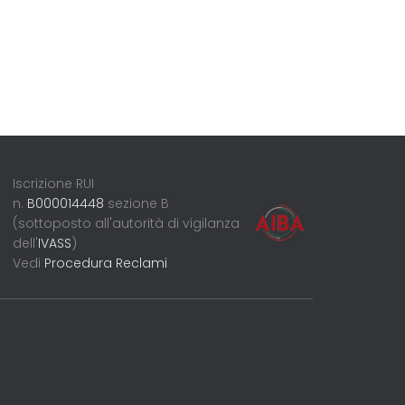
Iscrizione RUI
n.
B000014448
sezione B
(sottoposto all'autorità di vigilanza
dell'
IVASS
)
Vedi
Procedura Reclami