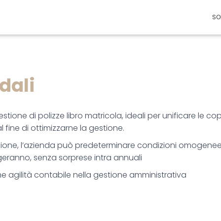
SO
dali
ione di polizze libro matricola, ideali per unificare le co
al fine di ottimizzarne la gestione.
zione, l’azienda può predeterminare condizioni omogenee p
geranno, senza sorprese intra annuali
 agilità contabile nella gestione amministrativa