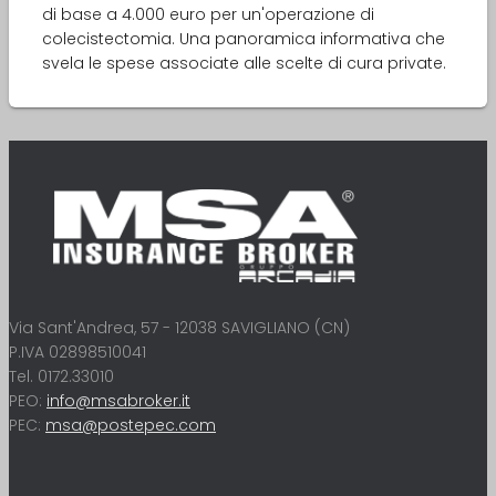
di base a 4.000 euro per un'operazione di
colecistectomia. Una panoramica informativa che
svela le spese associate alle scelte di cura private.
Via Sant'Andrea, 57 - 12038 SAVIGLIANO (CN)
P.IVA 02898510041
Tel. 0172.33010
PEO:
info@msabroker.it
PEC:
msa@postepec.com