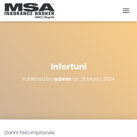
T
O
G
G
L
E
N
A
V
Infortuni
I
G
Published by
admin
on
25 Marzo 2024
A
T
I
O
N
Danni fisici improvvisi.