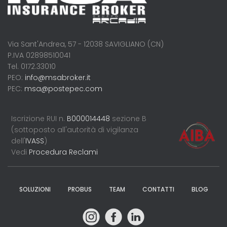
Via Sant'Andrea, 57 - 12038 SAVIGLIANO (CN)
P.IVA 02898510041
Tel. 0172.33010
PEO:
info@msabroker.it
PEC:
msa@postepec.com
Iscrizione RUI n.
B000014448
sezione B
(sottoposto all'autorità di vigilanza
dell'
IVASS
)
Vedi
Procedura Reclami
SOLUZIONI
PROBUS
TEAM
CONTATTI
BLOG